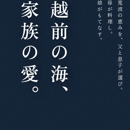
家族の愛。
越前の海、
娘がもてなす。
母が料理し。
荒波の恵みを、父と息子が選び。